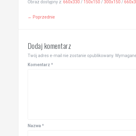
Obraz dostępny z:
660x330
/
150x150
/
300x150
/
660x3
← Poprzednie
Dodaj komentarz
Twój adres e-mail nie zostanie opublikowany.
Wymagane 
Komentarz
*
Nazwa
*