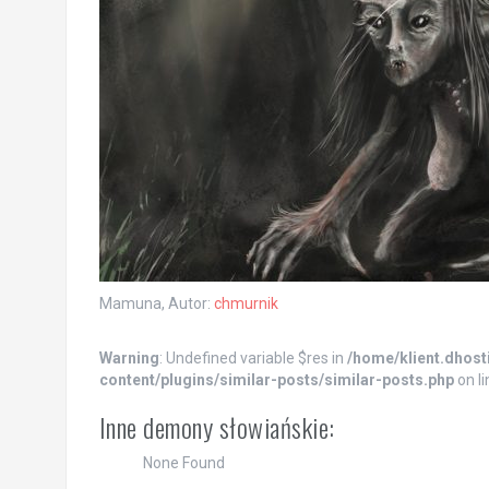
Mamuna, Autor:
chmurnik
Warning
: Undefined variable $res in
/home/klient.dhost
content/plugins/similar-posts/similar-posts.php
on l
Inne demony słowiańskie:
None Found