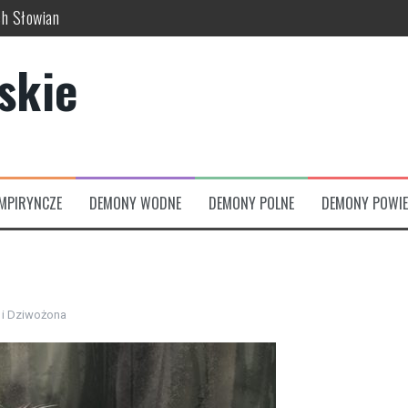
ch Słowian
skich wierzeń
skie
usze świata
uć w dawnej kulturze
 świata, bogów i zaświatów
zumów
MPIRYNCZE
DEMONY WODNE
DEMONY POLNE
DEMONY POWIE
i Dziwożona