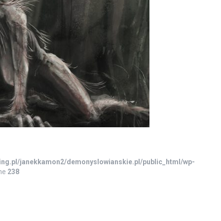
ing.pl/janekkamon2/demonyslowianskie.pl/public_html/wp-
ine
238