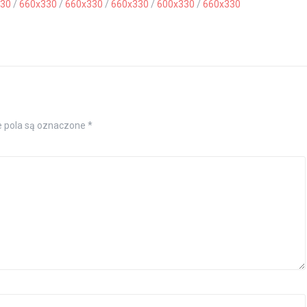
30
/
660x330
/
660x330
/
660x330
/
600x330
/
660x330
pola są oznaczone
*