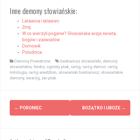
Inne demony słowiańskie:
Latawica i latawiec
Żmij
W co wierzyli poganie? Słowiańska wizja świata,
bogów i zaświatów
Domowik
Południca
Demony Powietrzne
bestiariusz słowiański
,
demony
słowiańskie
,
feniks
,
ognisty ptak
,
raróg
,
raróg demon
,
raróg
mitologia
,
raróg wiedźmin
,
słowiański bestiariusz
,
słowiańskie
demony
,
swaróg
,
żar-ptak
Zobacz
←
PORONIEC
BOŻĄTKO I UBOŻE
→
wpisy