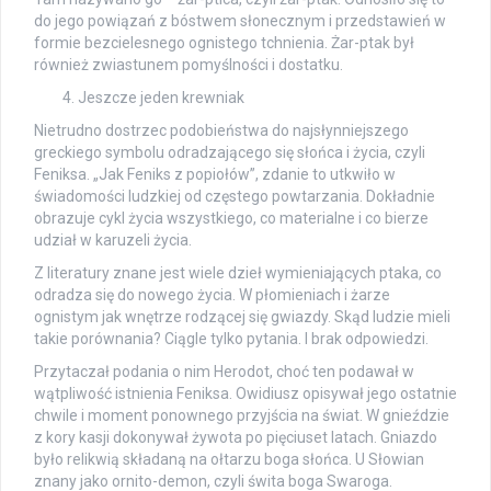
do jego powiązań z bóstwem słonecznym i przedstawień w
formie bezcielesnego ognistego tchnienia. Żar-ptak był
również zwiastunem pomyślności i dostatku.
Jeszcze jeden krewniak
Nietrudno dostrzec podobieństwa do najsłynniejszego
greckiego symbolu odradzającego się słońca i życia, czyli
Feniksa. „Jak Feniks z popiołów”, zdanie to utkwiło w
świadomości ludzkiej od częstego powtarzania. Dokładnie
obrazuje cykl życia wszystkiego, co materialne i co bierze
udział w karuzeli życia.
Z literatury znane jest wiele dzieł wymieniających ptaka, co
odradza się do nowego życia. W płomieniach i żarze
ognistym jak wnętrze rodzącej się gwiazdy. Skąd ludzie mieli
takie porównania? Ciągle tylko pytania. I brak odpowiedzi.
Przytaczał podania o nim Herodot, choć ten podawał w
wątpliwość istnienia Feniksa. Owidiusz opisywał jego ostatnie
chwile i moment ponownego przyjścia na świat. W gnieździe
z kory kasji dokonywał żywota po pięciuset latach. Gniazdo
było relikwią składaną na ołtarzu boga słońca. U Słowian
znany jako ornito-demon, czyli świta boga Swaroga.