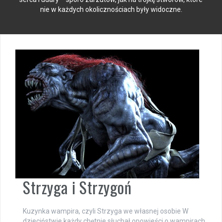
nie w każdych okolicznościach były widoczne.
Strzyga i Strzygoń
Kuzynka wampira, czyli Strzyga we własnej osobie W
dzieciństwie każdy chętnie słuchał opowieści o wampirach