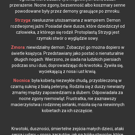
przerażenie. Nocne zgony, bezsenność albo koszmary senne
powodowane były przez demony grasujące po zmroku.
Strzyga
: niesłusznie utożsamiana z wampirem. Demon
rozdwojonej jaźni. Posiadał dwie dusze, które dziedziczył od
człowieka, z którego się rodził. Protoplastą Strzygi jest
rzymski stwór o wyglądzie sowy.
Zmora
: niewidzialny demon. Zobaczyć go można dopiero w
świetle księżyca. Przedstawiany jako postać o nienaturalnie
długich nogach. Wierzono, że siada na ludzkich piersiach
podczas snu i dusi, doprowadzając do krwotoku. Żywiła się,
wyciekającą z nosa i ust krwią.
Nocnica
: była kobietą niezwykle chudą, przyobleczoną w
czarną suknię z białą peleryną. Rodziła się z duszy niewiasty
zmarłej między zapowiedziami a ślubem. Odpowiadała za
nocne zgony niemowląt. Frustratka, nie zaznawszy
macierzyństwa i rodzinnej sielanki, mściła się na niewinnych
kobietach za ich szczęście.
Krwotoki, duszności, śmiertelne zejścia małych dzieci, ataki
serca i udary − sporo zarzutów, jak na trójkę stworów, które