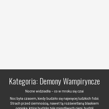
Kategoria:
Demony Wampiryncze
Nocne widziadła − co w mroku się czai
Noc była czasem, kiedy budziło się najwięcej ludzkich fobii.
Strach przed ciemnością, nawet tą rozświetlaną blaskiem
ogniska, które budziło tyle migotliwych cieni, budził