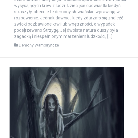
wysysających krew z ludzi. Dziecięce opowiastki kiedyś
straszyły, obecnie te demony słowiańskie wprawiają w
rozbawienie. Jednak dawniej, kiedy zdarzało się znaleźć
zwłoki pozbawione krwi lub wnętrzności, o wypadek
podejrzewano Strzygę. Jej dwoista natura duszy była
zagadką i niespełnionym marzeniem ludzkości, […]
Demony Wampiryncze