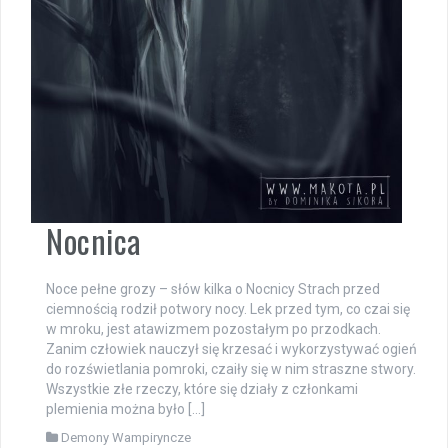
Nocnica
Noce pełne grozy – słów kilka o Nocnicy Strach przed
ciemnością rodził potwory nocy. Lek przed tym, co czai się
w mroku, jest atawizmem pozostałym po przodkach.
Zanim człowiek nauczył się krzesać i wykorzystywać ogień
do rozświetlania pomroki, czaiły się w nim straszne stwory.
Wszystkie złe rzeczy, które się działy z członkami
plemienia można było […]
Demony Wampiryncze