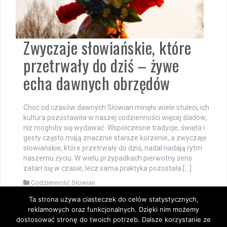
Zwyczaje słowiańskie, które
przetrwały do dziś – żywe
echa dawnych obrzędów
Choć od czasów dawnych Słowian minęło wiele stuleci, ich
kultura pozostawiła w naszej codzienności więcej śladów,
niż mogłoby się wydawać. Współczesne tradycje, święta i
gesty często mają znacznie starsze korzenie, a zwyczaje
słowiańskie, które przetrwały do dziś, nadal nadają rytm
naszemu życiu. W wielu przypadkach pierwotny sens
zatarł się w czasie, lecz sama praktyka pozostała […]
Codzienność Słowian
Ta strona używa ciasteczek do celów statystycznych,
reklamowych oraz funkcjonalnych. Dzięki nim możemy
dostosować stronę do twoich potrzeb. Dalsze korzystanie ze
Dumnie wspierane przez WordPressa
|
Szablon:
FlyMag
by