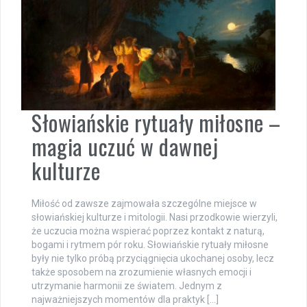
Słowiańskie rytuały miłosne –
magia uczuć w dawnej
kulturze
Miłość od zawsze zajmowała szczególne miejsce w
słowiańskiej kulturze i mitologii. Nasi przodkowie wierzyli,
że uczucia można wspierać poprzez kontakt z naturą,
bogami i rytmem pór roku. Słowiańskie rytuały miłosne
były nie tylko próbą przyciągnięcia ukochanej osoby, lecz
także sposobem na zrozumienie własnych emocji i
utrzymanie harmonii ze światem. Jednym z
najważniejszych momentów dla praktyk […]