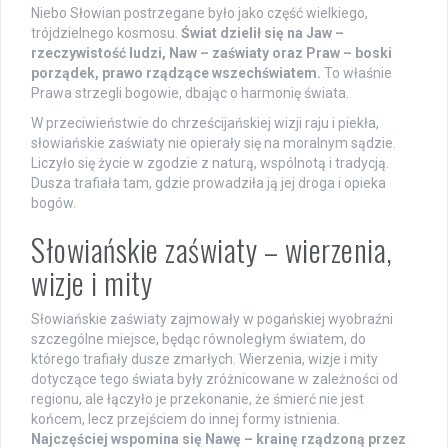
Niebo Słowian postrzegane było jako część wielkiego,
trójdzielnego kosmosu.
Świat dzielił się na Jaw –
rzeczywistość ludzi, Naw – zaświaty oraz Praw – boski
porządek, prawo rządzące wszechświatem.
To właśnie
Prawa strzegli bogowie, dbając o harmonię świata.
W przeciwieństwie do chrześcijańskiej wizji raju i piekła,
słowiańskie zaświaty nie opierały się na moralnym sądzie.
Liczyło się życie w zgodzie z naturą, wspólnotą i tradycją.
Dusza trafiała tam, gdzie prowadziła ją jej droga i opieka
bogów.
Słowiańskie zaświaty – wierzenia,
wizje i mity
Słowiańskie zaświaty zajmowały w pogańskiej wyobraźni
szczególne miejsce, będąc równoległym światem, do
którego trafiały dusze zmarłych. Wierzenia, wizje i mity
dotyczące tego świata były zróżnicowane w zależności od
regionu, ale łączyło je przekonanie, że śmierć nie jest
końcem, lecz przejściem do innej formy istnienia.
Najczęściej wspomina się Nawę – krainę rządzoną przez