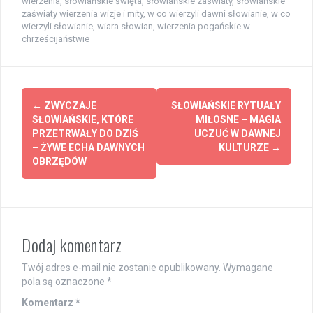
wierzenia
,
słowiańskie święta
,
słowiańskie zaświaty
,
słowiańskie
zaświaty wierzenia wizje i mity
,
w co wierzyli dawni słowianie
,
w co
wierzyli słowianie
,
wiara słowian
,
wierzenia pogańskie w
chrześcijaństwie
Zobacz
←
ZWYCZAJE
SŁOWIAŃSKIE RYTUAŁY
wpisy
SŁOWIAŃSKIE, KTÓRE
MIŁOSNE – MAGIA
PRZETRWAŁY DO DZIŚ
UCZUĆ W DAWNEJ
– ŻYWE ECHA DAWNYCH
KULTURZE
→
OBRZĘDÓW
Dodaj komentarz
Twój adres e-mail nie zostanie opublikowany.
Wymagane
pola są oznaczone
*
Komentarz
*