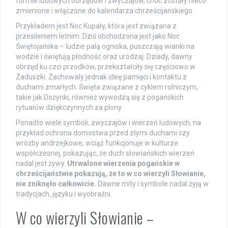
formie ludowych obrzędów i zwyczajów, choć zostały nieco
zmienione i włączone do kalendarza chrześcijańskiego.
Przykładem jest Noc Kupały, która jest związana z
przesileniem letnim. Dziś obchodzona jest jako Noc
Świętojańska – ludzie palą ogniska, puszczają wianki na
wodzie i świętują płodność oraz urodzaj. Dziady, dawny
obrzęd ku czci przodków, przekształciły się częściowo w
Zaduszki. Zachowały jednak ideę pamięci i kontaktu z
duchami zmarłych. Święta związane z cyklem rolniczym,
takie jak Dożynki, również wywodzą się z pogańskich
rytuałów dziękczynnych za plony.
Ponadto wiele symboli, zwyczajów i wierzeń ludowych, na
przykład ochrona domostwa przed złymi duchami czy
wróżby andrzejkowe, wciąż funkcjonuje w kulturze
współczesnej, pokazując, że duch słowiańskich wierzeń
nadal jest żywy.
Utrwalone wierzenia pogańskie w
chrześcijaństwie pokazują, że to w co wierzyli Słowianie,
nie zniknęło całkowicie.
Dawne mity i symbole nadal żyją w
tradycjach, języku i wyobraźni.
W co wierzyli Słowianie –