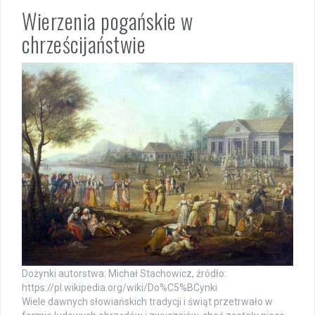
Wierzenia pogańskie w
chrześcijaństwie
Dożynki autorstwa: Michał Stachowicz, źródło:
https://pl.wikipedia.org/wiki/Do%C5%BCynki
Wiele dawnych słowiańskich tradycji i świąt przetrwało w