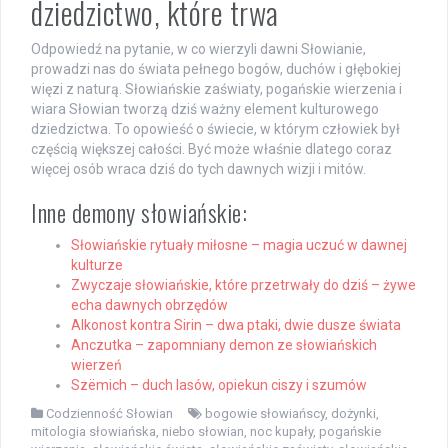
dziedzictwo, które trwa
Odpowiedź na pytanie, w co wierzyli dawni Słowianie,
prowadzi nas do świata pełnego bogów, duchów i głębokiej
więzi z naturą. Słowiańskie zaświaty, pogańskie wierzenia i
wiara Słowian tworzą dziś ważny element kulturowego
dziedzictwa. To opowieść o świecie, w którym człowiek był
częścią większej całości. Być może właśnie dlatego coraz
więcej osób wraca dziś do tych dawnych wizji i mitów.
Inne demony słowiańskie:
Słowiańskie rytuały miłosne – magia uczuć w dawnej
kulturze
Zwyczaje słowiańskie, które przetrwały do dziś – żywe
echa dawnych obrzędów
Alkonost kontra Sirin – dwa ptaki, dwie dusze świata
Anczutka – zapomniany demon ze słowiańskich
wierzeń
Szëmich – duch lasów, opiekun ciszy i szumów
Codzienność Słowian
bogowie słowiańscy
,
dożynki
,
mitologia słowiańska
,
niebo słowian
,
noc kupały
,
pogańskie