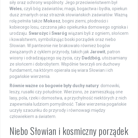
siły oraz ochrony wspólnoty. Jego przeciwieństwem był
Weles
, czyli bóg zaświatów, magii, bogactwa i bydła, opiekun
dusz zmarłych oraz strażnik słowiańskich zaświatów. Ważną
rolę pełniła także
Mokosz
, bogini ziemi, płodności i
kobiecego losu, czczona jako opiekunka domowego ogniska i
urodzaju.
Swarożyc i Swaróg
wiązani byli z ogniem, słońcem
i kowalstwem, symbolizując boski porządek oraz niebo
Słowian. W panteonie nie brakowało również bogów
związanych z cyklem przyrody, takich jak
Jarowit
, patron
wiosny i odradzającego się życia, czy
Dadźbóg
, utożsamiany
ze słońcem i dobrobytem. Wspólnie tworzyli oni duchowy
fundament, na którym opierała się wiara Słowian i ich
pogańskie wierzenia.
Równie ważne co bogowie były duchy natury
: domowiki,
leszy, rusałki czy południce. Wierzono, że zamieszkują one
lasy, pola, rzeki i domostwa, a przychylność niektórych z nich
zapewniała ludziom pomyślność. Takie wierzenia pogańskie
uczyły szacunku do przyrody i równowagi między
człowiekiem a światem.
Niebo Słowian i kosmiczny porządek