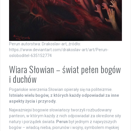
Perun autorstwa: Drakoslav-art, źródło:
https://www.deviantart.com/drakoslav-art/art/Perun-
osloboditel-635152774
Wiara Słowian – świat pełen bogów
i duchów
Pogańskie wierzenia Słowian opierały się na politeizmie.
Istniało wielu bogów, z których każdy odpowiadał za inne
aspekty życia i przyrody.
Najważniejsi bogowie słowiańscy tworzyli rozbudowany
panteon, w którym każdy z nich odpowiadał za określone siły
natury i porządek świata.
Perun
był jednym z najwyższych
bogów – władcą nieba, piorunów i wojny, symbolem męskiej