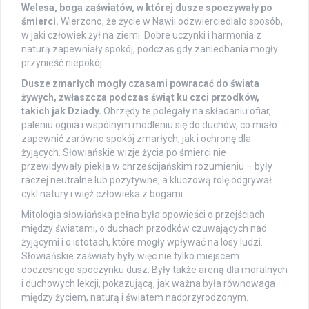
Welesa, boga zaświatów, w której dusze spoczywały po
śmierci.
Wierzono, że życie w Nawii odzwierciedlało sposób,
w jaki człowiek żył na ziemi. Dobre uczynki i harmonia z
naturą zapewniały spokój, podczas gdy zaniedbania mogły
przynieść niepokój.
Dusze zmarłych mogły czasami powracać do świata
żywych, zwłaszcza podczas świąt ku czci przodków,
takich jak Dziady.
Obrzędy te polegały na składaniu ofiar,
paleniu ognia i wspólnym modleniu się do duchów, co miało
zapewnić zarówno spokój zmarłych, jak i ochronę dla
żyjących. Słowiańskie wizje życia po śmierci nie
przewidywały piekła w chrześcijańskim rozumieniu – były
raczej neutralne lub pozytywne, a kluczową rolę odgrywał
cykl natury i więź człowieka z bogami.
Mitologia słowiańska pełna była opowieści o przejściach
między światami, o duchach przodków czuwających nad
żyjącymi i o istotach, które mogły wpływać na losy ludzi.
Słowiańskie zaświaty były więc nie tylko miejscem
doczesnego spoczynku dusz. Były także areną dla moralnych
i duchowych lekcji, pokazującą, jak ważna była równowaga
między życiem, naturą i światem nadprzyrodzonym.