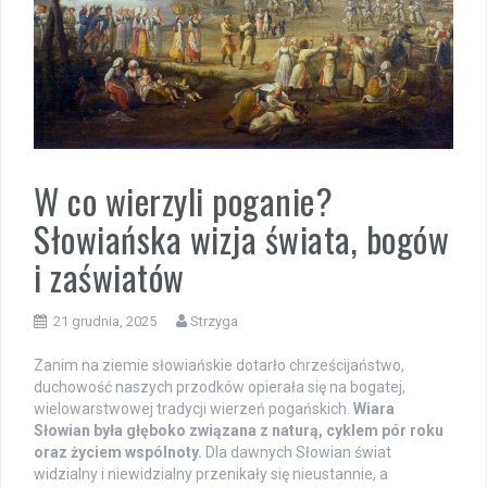
W co wierzyli poganie?
Słowiańska wizja świata, bogów
i zaświatów
21 grudnia, 2025
Strzyga
Zanim na ziemie słowiańskie dotarło chrześcijaństwo,
duchowość naszych przodków opierała się na bogatej,
wielowarstwowej tradycji wierzeń pogańskich.
Wiara
Słowian była głęboko związana z naturą, cyklem pór roku
oraz życiem wspólnoty.
Dla dawnych Słowian świat
widzialny i niewidzialny przenikały się nieustannie, a