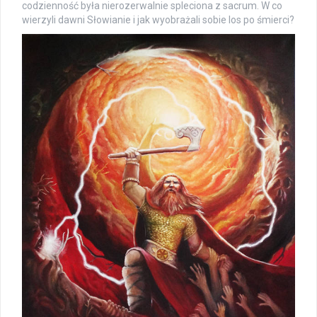
codzienność była nierozerwalnie spleciona z sacrum. W co
wierzyli dawni Słowianie i jak wyobrażali sobie los po śmierci?