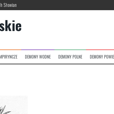
ch Słowian
skich wierzeń
skie
usze świata
uć w dawnej kulturze
 świata, bogów i zaświatów
zumów
MPIRYNCZE
DEMONY WODNE
DEMONY POLNE
DEMONY POWIE