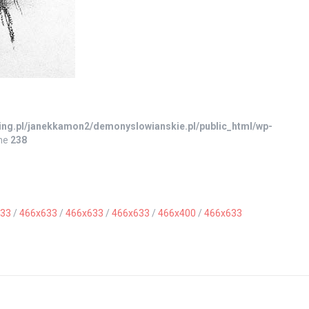
ing.pl/janekkamon2/demonyslowianskie.pl/public_html/wp-
ine
238
33
/
466x633
/
466x633
/
466x633
/
466x400
/
466x633