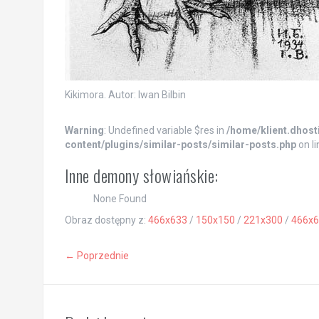
Kikimora. Autor: Iwan Bilbin
Warning
: Undefined variable $res in
/home/klient.dhost
content/plugins/similar-posts/similar-posts.php
on l
Inne demony słowiańskie:
None Found
Obraz dostępny z:
466x633
/
150x150
/
221x300
/
466x6
← Poprzednie