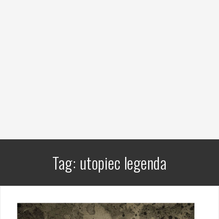
Tag:
utopiec legenda