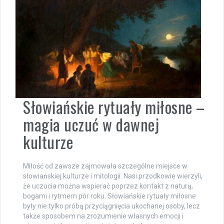
Słowiańskie rytuały miłosne –
magia uczuć w dawnej
kulturze
Miłość od zawsze zajmowała szczególne miejsce w
słowiańskiej kulturze i mitologii. Nasi przodkowie wierzyli,
że uczucia można wspierać poprzez kontakt z naturą,
bogami i rytmem pór roku. Słowiańskie rytuały miłosne
były nie tylko próbą przyciągnięcia ukochanej osoby, lecz
także sposobem na zrozumienie własnych emocji i