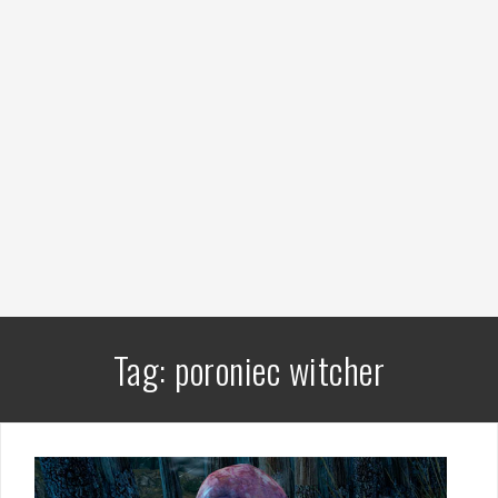
Tag:
poroniec witcher