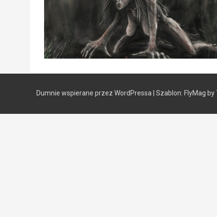
Dumnie wspierane przez WordPressa
|
Szablon:
FlyMag
by 