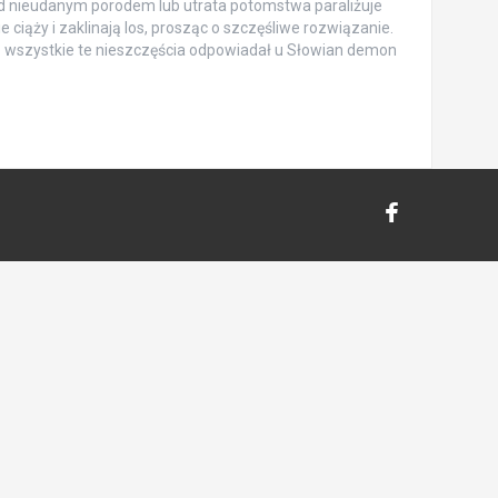
ed nieudanym porodem lub utrata potomstwa paraliżuje
e ciąży i zaklinają los, prosząc o szczęśliwe rozwiązanie.
I o wszystkie te nieszczęścia odpowiadał u Słowian demon
Demony
Słowiańskie
Fanpage