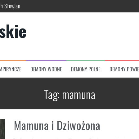
ch Słowian
skich wierzeń
skie
usze świata
uć w dawnej kulturze
 świata, bogów i zaświatów
zumów
MPIRYNCZE
DEMONY WODNE
DEMONY POLNE
DEMONY POWIE
Tag:
mamuna
Mamuna i Dziwożona