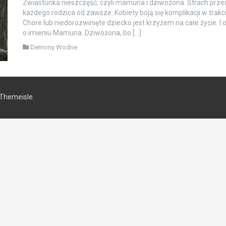
Zwiastunka nieszczęść, czyli mamuna i dziwożona. Strach prz
każdego rodzica od zawsze. Kobiety boją się komplikacji w trakci
Chore lub niedorozwinięte dziecko jest krzyżem na całe życie. 
o imieniu Mamuna. Dziwożona, bo […]
Demony Wodne
Themeisle.