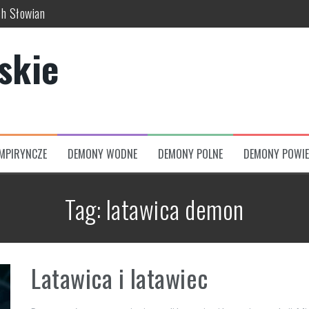
ch Słowian
skich wierzeń
skie
usze świata
uć w dawnej kulturze
 świata, bogów i zaświatów
zumów
MPIRYNCZE
DEMONY WODNE
DEMONY POLNE
DEMONY POWIE
Tag:
latawica demon
Latawica i latawiec