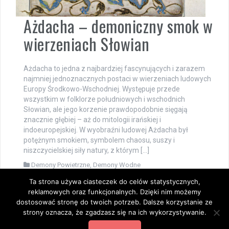
Ażdacha – demoniczny smok w
wierzeniach Słowian
Ażdacha to jedna z najbardziej fascynujących i zarazem
najmniej jednoznacznych postaci w wierzeniach ludowych
Europy Środkowo-Wschodniej. Występuje przede
wszystkim w folklorze południowych i wschodnich
Słowian, ale jego korzenie prawdopodobnie sięgają
znacznie głębiej – aż do mitologii irańskiej i
indoeuropejskiej. W wyobraźni ludowej Ażdacha był
potężnym smokiem, symbolem chaosu, suszy i
niszczycielskiej siły natury, z którym […]
Demony Powietrzne
,
Demony Wodne
Ta strona używa ciasteczek do celów statystycznych,
reklamowych oraz funkcjonalnych. Dzięki nim możemy
dostosować stronę do twoich potrzeb. Dalsze korzystanie ze
Dumnie wspierane przez WordPressa
|
Szablon:
FlyMag
by
strony oznacza, że zgadzasz się na ich wykorzystywanie.
Themeisle.