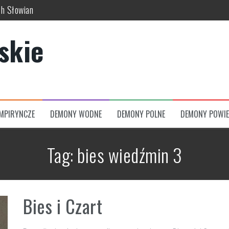
ch Słowian
skich wierzeń
skie
usze świata
uć w dawnej kulturze
 świata, bogów i zaświatów
zumów
MPIRYNCZE
DEMONY WODNE
DEMONY POLNE
DEMONY POWIE
Tag:
bies wiedźmin 3
Bies i Czart