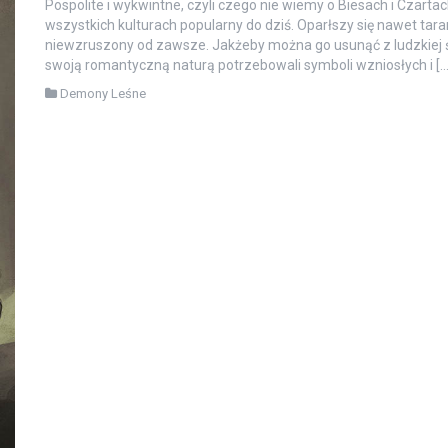
Pospolite i wykwintne, czyli czego nie wiemy o Biesach i Czart
wszystkich kulturach popularny do dziś. Oparłszy się nawet tar
niewzruszony od zawsze. Jakżeby można go usunąć z ludzkiej św
swoją romantyczną naturą potrzebowali symboli wzniosłych i […
Demony Leśne