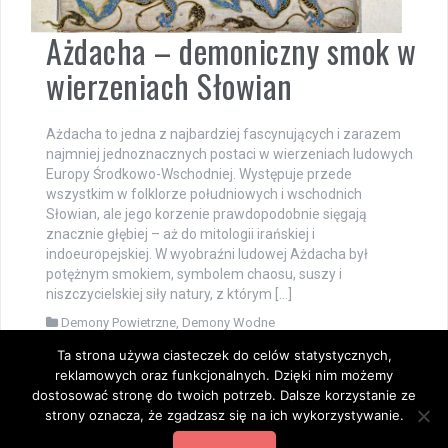
Ażdacha – demoniczny smok w
wierzeniach Słowian
Ażdacha to jedna z najbardziej fascynujących i zarazem
najmniej jednoznacznych postaci w wierzeniach ludowych
Europy Środkowo-Wschodniej. Występuje przede
wszystkim w folklorze południowych i wschodnich
Słowian, ale jego korzenie prawdopodobnie sięgają
znacznie głębiej – aż do mitologii irańskiej i
indoeuropejskiej. W wyobraźni ludowej Ażdacha był
potężnym smokiem, symbolem chaosu, suszy i
niszczycielskiej siły natury, z którym […]
Demony Powietrzne
,
Demony Wodne
Ta strona używa ciasteczek do celów statystycznych,
reklamowych oraz funkcjonalnych. Dzięki nim możemy
dostosować stronę do twoich potrzeb. Dalsze korzystanie ze
Dumnie wspierane przez WordPressa
|
Szablon:
FlyMag
by
strony oznacza, że zgadzasz się na ich wykorzystywanie.
Themeisle.